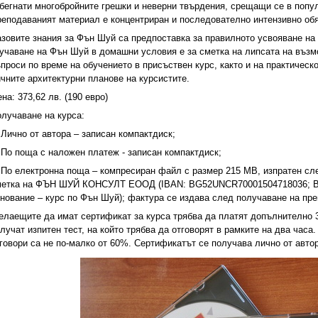
бегнати многобройните грешки и неверни твърдения, срещащи се в попу
еподаваният материал е концентриран и последователно интензивно об
зовите знания за Фън Шуй са предпоставка за правилното усвояване на 
учаване на Фън Шуй в домашни условия е за сметка на липсата на възм
проси по време на обучението в присъствен курс, както и на практическ
чните архитектурни планове на курсистите.
на: 373,62 лв. (190 евро)
лучаване на курса:
 Лично от автора – записан компактдиск;
 По поща с наложен платеж - записан компактдиск;
 По електронна поща – компресиран файл с размер 215 МВ, изпратен сле
метка на ФЪН ШУЙ КОНСУЛТ ЕООД (IBAN: BG52UNCR70001504718036; B
нование – курс по Фън Шуй); фактура се издава след получаване на пре
лаещите да имат сертификат за курса трябва да платят допълнително 39
лучат изпитен тест, на който трябва да отговорят в рамките на два часа
говори са не по-малко от 60%. Сертификатът се получава лично от авто