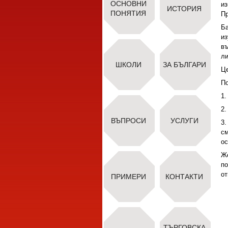
ОСНОВНИ
из
ИСТОРИЯ
ПОНЯТИЯ
Пр
Ба
из
въ
ли
ШКОЛИ
ЗА БЪЛГАРИ
Це
По
1.
2.
ВЪПРОСИ
УСЛУГИ
3.
с
ос
Же
по
от
ПРИМЕРИ
КОНТАКТИ
ТЪРГОВСКА