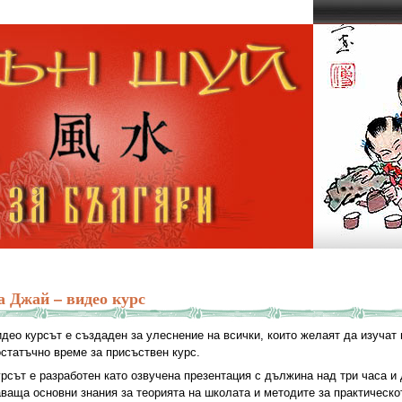
а Джай – видео курс
део курсът е създаден за улеснение на всички, които желаят да изучат 
статъчно време за присъствен курс.
рсът е разработен като озвучена презентация с дължина над три часа и
ваща основни знания за теорията на школата и методите за практическ