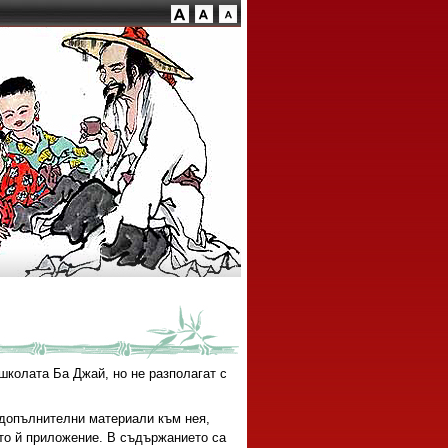
школата Ба Джай, но не разполагат с
 допълнителни материали към нея,
ото й приложение. В съдържанието са