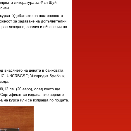
лярната литература за Фън Шуй.
яснен.
курса. Удобството на постепенното
ожност за задаване на допълнителни
о разглеждане, анализ и обяснения по
д внасянето на цената в банковата
IC: UNCRBGSF; Уникредит Булбанк;
вода.
,12 лв. (20 евро), след което ще
. Сертификат се издава, ако верните
ра на курса или се изпраща по пощата.