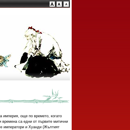
 империя, още по времето, когато
и времена са едни от първите митични
ите императори и Хуанди (Жълтият