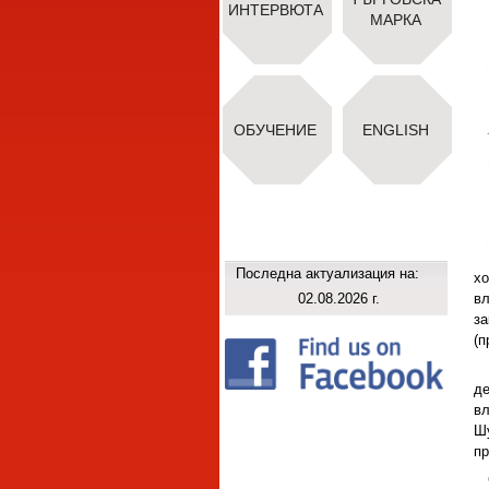
ИНТЕРВЮТА
МАРКА
ОБУЧЕНИЕ
ENGLISH
Последна актуализация на:
хо
02.08.2026 г.
вл
за
(п
де
вл
Ш
пр