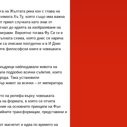
га на Жълтата река кон с глава на
схемата Хъ Ту, която също има важна
т приел случката като знак от
игнал до идеята за изобразяване на
риграми. Вероятно тогава Фу Си ги е
гълната схема, която днес се нарича
и са описани поотделно и в И Дзин
рите философски книги в човешката
 мъдреци наблюдавали живота на
али подробно всички събития, които
арода. Така установили
ър живот за всички – от императора
ето на релефа върху човешката
 на формата, в която се отчита
ние на основните принципи на Фън
гийните трансформации, представени и
от магнетит и едва по времето на