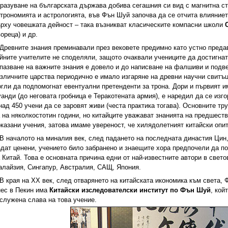
разуване на българската държава добива сегашния си вид с магнитна стр
трономията и астрологията, във Фън Шуй започва да се отчита влияниет
рху човешката дейност – така възникват класическите компасни школи
ореца) и др.
Древните знания преминавали през вековете предимно като устно предав
йните учителите не споделяли, защото очаквали учениците да достигна
пазване на важните знания е довело и до написване на фалшиви и подв
зличните царства периодично е имало изгаряне на древни научни свитъц
гли да подпомогнат евентуални претенденти за трона. Дори и първият и
анди (до неговата гробница е Теракотената армия), е наредил да се изг
над 450 учени да се заровят живи (честа практика тогава). Основните тр
 на няколкостотин години, но китайците уважават знанията на предшест
казани учения, затова имаме увереност, че хилядолетният китайски опит
В началото на миналия век, след падането на последната династия Цин
дат ценени, учението било забранено и знаещите хора предпочели да по
 Китай. Това е основната причина едни от най-известните автори в свето
лайзия, Сингапур, Австралия, САЩ, Япония.
В края на ХХ век, след отварянето на китайската икономика към света,
ес в Пекин има
Китайски изследователски институт по Фън Шуй
, кой
служена слава на това учение.