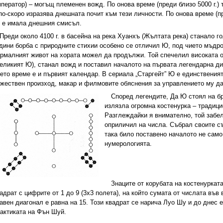
ператор) – могъщ племенен вожд. По онова време (преди близо 5000 г.)
по-скоро изразява днешната почит към тези личности. По онова време (пр
 е имала днешния смисъл.
Преди около 4100 г. в басейна на река Хуанхъ (Жълтата река) станало 
дини борба с природните стихии особено се отличил Ю, под чието мъдр
рмалният живот на хората можел да продължи. Той спечелил високата о
еликият Ю), станал вожд и поставил началото на първата легендарна дина
ето време е и първият календар. В сериала „Старгейт” Ю е единствения
жествен произход, макар и филмовите обяснения за управлението му да 
Според легендите, Да Ю стоял на бре
излязла огромна костенурка – традици
Разглеждайки я внимателно, той забел
оприличил на числа. Събрал своите съ
така било поставено началото не само
нумерологията.
Знаците от корубата на костенуркат
адрат с цифрите от 1 до 9 (3х3 полета), на който сумата от числата във 
авен диагонал е равна на 15. Този квадрат се нарича Луо Шу и до днес 
актиката на Фън Шуй.