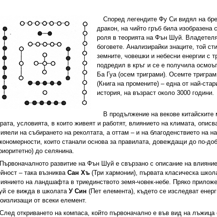
Според легендите Фу Си видял на бре
дракон, на чийто гръб била изобразена 
роля в теорията на Фън Шуй. Владетеля
боговете. Анализирайки знаците, той ст
земните, човешки и небесни енергии с т
подредил в кръг и се е получила осмоъ
Ба Гуа (осем триграми). Осемте триграм
(Книга на промените) – една от най-ста
история, на възраст около 3000 години.
В продължение на векове китайските
рата, условията, в които живеят и работят, влиянието на климата, описв
ияели на събирането на реколтата, а оттам – и на благоденствието на н
кономерности, които станали основа за правилата, довеждащи до по-доб
риоритетно) до селянина.
Първоначалното развитие на Фън Шуй е свързано с описание на влияни
йност – така възниква
Сан Хъ
(Три хармонии), първата класическа школа
иянието на ландшафта в триединството земя-човек-небе. Пряко приложе
уй се вижда в школата
У Син
(Пет елемента), където се изследват енер
оизлизащи от всеки елемент.
След откриването на компаса, който първоначално е във вид на лъжица 