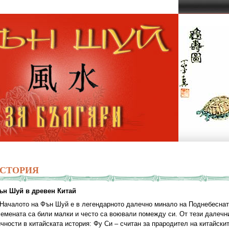
СТОРИЯ
ън Шуй в древен Китай
Началото на Фън Шуй е в легендарното далечно минало на Поднебесната
емената са били малки и често са воювали помежду си. От тези далечн
чности в китайската история: Фу Си – считан за прародител на китайск