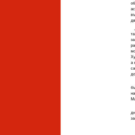
об
ас
въ
дв
та
за
ра
мо
Ху
а 
са
до
бъ
на
Ма
дн
за