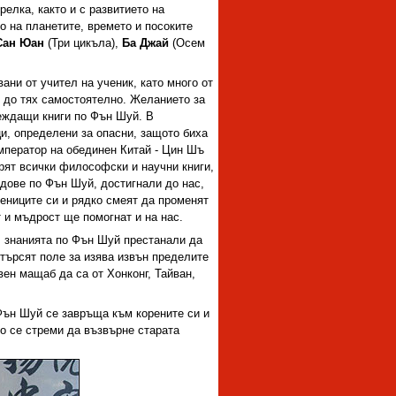
елка, както и с развитието на
о на планетите, времето и посоките
Сан Юан
(Три цикъла),
Ба Джай
(Осем
ани от учител на ученик, като много от
т до тях самостоятелно. Желанието за
еждащи книги по Фън Шуй. В
и, определени за опасни, защото биха
мператор на обединен Китай - Цин Шъ
орят всички философски и научни книги,
удове по Фън Шуй, достигнали до нас,
вениците си и рядко смеят да променят
 и мъдрост ще помогнат и на нас.
, знанията по Фън Шуй престанали да
търсят поле за изява извън пределите
вен мащаб да са от Хонконг, Тайван,
 Фън Шуй се завръща към корените си и
то се стреми да възвърне старата